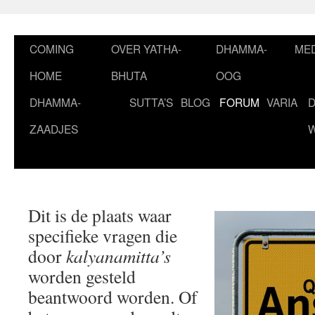
Ga
naar
de
COMING
OVER YATHA-
DHAMMA-
MED
inhoud
HOME
BHUTA
OOG
DHAMMA-
SUTTA’S
BLOG
FORUM
VARIA
ZAADJES
Dit is de plaats waar
specifieke vragen die
door
kalyanamitta’s
worden gesteld
beantwoord worden. Of