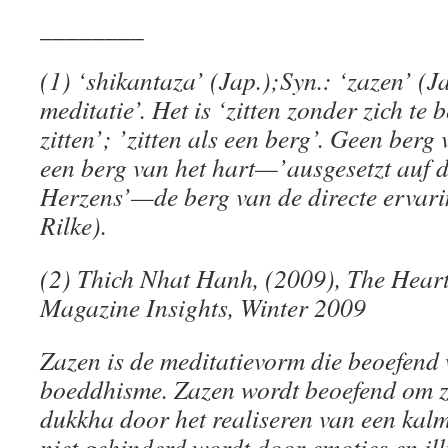
________
(1)
‘shikantaza’ (Jap.);Syn.:
‘zazen’ (J
meditatie’. Het is ‘zitten zonder zich te
zitten’; ’zitten als een berg’. Geen ber
een berg van het hart—’ausgesetzt auf 
Herzens’—de berg van de directe ervar
Rilke).
(2)
Thich Nhat Hanh, (2009), The Heart 
Magazine Insights, Winter 2009
Zazen is de meditatievorm die beoefend 
boeddhisme. Zazen wordt beoefend om zi
dukkha door het realiseren van een kalm
niet gehinderd wordt door emoties en ill