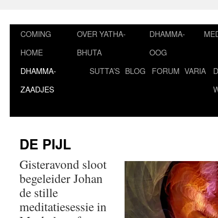
Ga
naar
de
COMING
OVER YATHA-
DHAMMA-
MED
inhoud
HOME
BHUTA
OOG
DHAMMA-
SUTTA’S
BLOG
FORUM
VARIA
ZAADJES
DE PIJL
Gisteravond sloot
begeleider Johan
de stille
meditatiesessie in