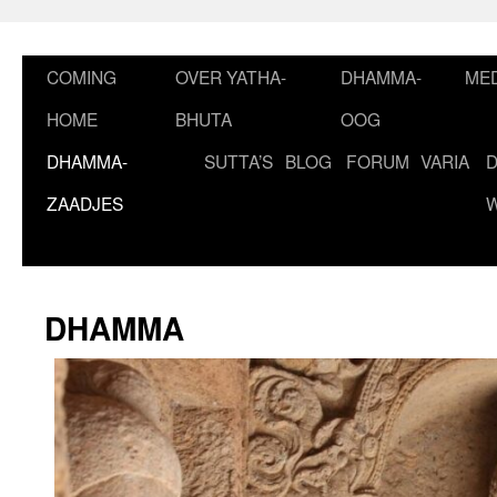
Ga
naar
de
COMING
OVER YATHA-
DHAMMA-
MED
inhoud
HOME
BHUTA
OOG
DHAMMA-
SUTTA’S
BLOG
FORUM
VARIA
ZAADJES
DHAMMA