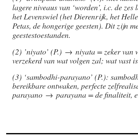
lagere niveaus van ‘worden’, i.c. de zes
het Levenswiel (het Dierenrijk, het Helle
Petas, de hongerige geesten). Dit zijn m
geestestoestanden.
(2) ’niyato’ (P.)
→
niyata = zeker van 
verzekerd van wat volgen zal; wat vast is,
(3) ‘sambodhi-parayano’ (P.): sambodh
bereikbare ontwaken, perfecte zelfrealis
parayano
→
parayana = de finaliteit, 