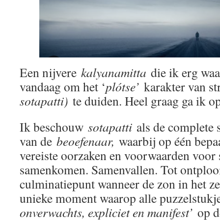
Een nijvere
kalyanamitta
die ik erg waa
vandaag om het ‘
plótse’
karakter van s
sotapatti)
te duiden. Heel graag ga ik o
Ik beschouw
sotapatti
als de complete 
van de
beoefenaar,
waarbij op één bepa
vereiste oorzaken en voorwaarden voor
samenkomen. Samenvallen. Tot ontplooi
culminatiepunt wanneer de zon in het zeni
unieke moment waarop alle puzzelstuk
onverwachts, expliciet en manifest’
op d