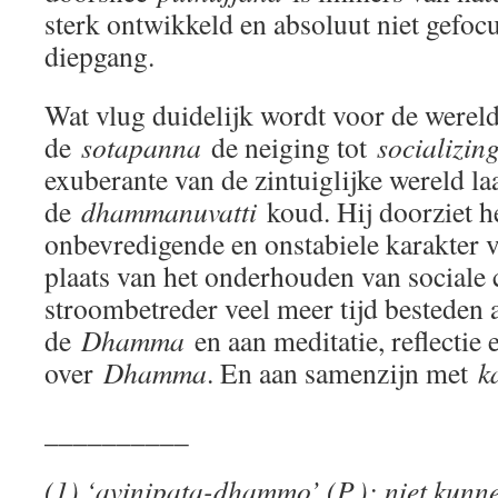
sterk ontwikkeld en absoluut niet gefocu
diepgang.
Wat vlug duidelijk wordt voor de wereldl
de
sotapanna
de neiging tot
socializi
exuberante van de zintuiglijke wereld la
de
dhammanuvatti
koud. Hij doorziet h
onbevredigende en onstabiele karakter 
plaats van het onderhouden van sociale 
stroombetreder veel meer tijd besteden 
de
Dhamma
en aan meditatie, reflecti
over
Dhamma
. En aan samenzijn met
k
__________
(1) ‘avinipata-dhammo’ (P.): niet kunne