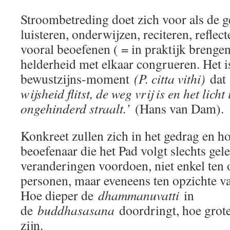
Stroombetreding doet zich voor als de g
luisteren, onderwijzen, reciteren, reflec
vooral beoefenen ( = in praktijk breng
helderheid met elkaar congrueren. Het is
bewustzijns-moment
(P. citta vithi)
da
wijsheid flitst, de weg vrij is en het licht
ongehinderd straalt.’
(Hans van Dam).
Konkreet zullen zich in het gedrag en h
beoefenaar die het Pad volgt slechts gele
veranderingen voordoen, niet enkel ten 
personen, maar eveneens ten opzichte v
Hoe dieper de
dhammanuvatti
in
de
buddhasasana
doordringt, hoe grote
zijn.