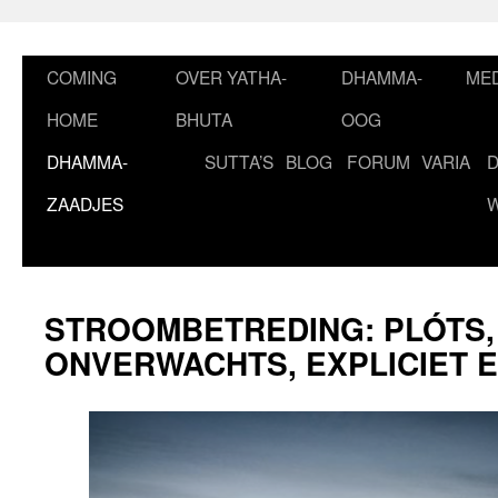
Ga
naar
de
COMING
OVER YATHA-
DHAMMA-
MED
inhoud
HOME
BHUTA
OOG
DHAMMA-
SUTTA’S
BLOG
FORUM
VARIA
ZAADJES
STROOMBETREDING: PLÓTS,
ONVERWACHTS, EXPLICIET 