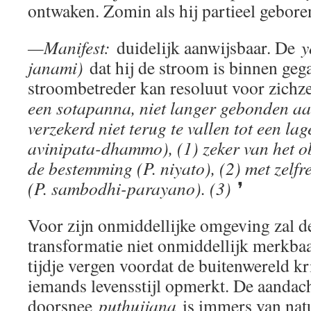
ontwaken. Zomin als hij partieel gebore
—Manifest:
duidelijk aanwijsbaar. De
y
janami)
dat hij de stroom is binnen geg
stroombetreder kan resoluut voor zichze
een sotapanna, niet langer gebonden aan
verzekerd niet terug te vallen tot een lag
avinipata-dhammo), (1) zeker van het obj
de bestemming (P. niyato), (2) met zelfrea
(P. sambodhi-parayano). (3)
❜
Voor zijn onmiddellijke omgeving zal de
transformatie niet onmiddellijk merkbaa
tijdje vergen voordat de buitenwereld kri
iemands levensstijl opmerkt. De aandac
doorsnee
puthujjana
is immers van natur