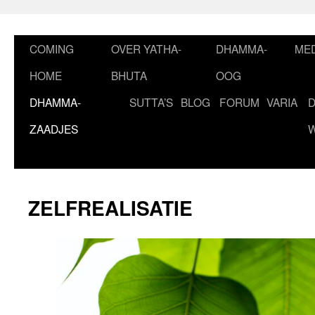
Ga
naar
de
COMING
OVER YATHA-
DHAMMA-
MED
inhoud
HOME
BHUTA
OOG
DHAMMA-
SUTTA’S
BLOG
FORUM
VARIA
ZAADJES
ZELFREALISATIE