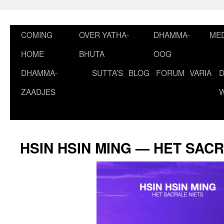
Ga
naar
de
COMING
OVER YATHA-
DHAMMA-
MED
inhoud
HOME
BHUTA
OOG
DHAMMA-
SUTTA’S
BLOG
FORUM
VARIA
ZAADJES
HSIN HSIN MING — HET SAC