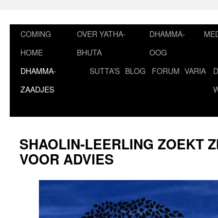
Ga
naar
de
COMING
OVER YATHA-
DHAMMA-
MED
inhoud
HOME
BHUTA
OOG
DHAMMA-
SUTTA’S
BLOG
FORUM
VARIA
ZAADJES
SHAOLIN-LEERLING ZOEKT Z
VOOR ADVIES