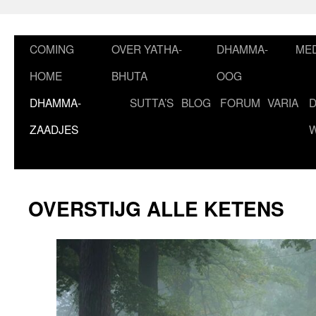
Ga
naar
de
COMING
OVER YATHA-
DHAMMA-
MED
inhoud
HOME
BHUTA
OOG
DHAMMA-
SUTTA’S
BLOG
FORUM
VARIA
ZAADJES
OVERSTIJG ALLE KETENS