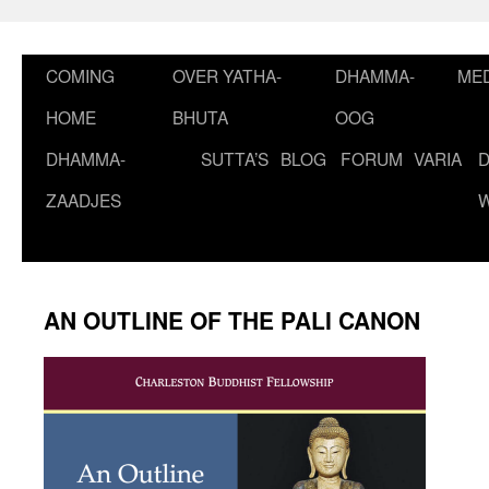
Ga
naar
de
COMING
OVER YATHA-
DHAMMA-
MED
inhoud
HOME
BHUTA
OOG
DHAMMA-
SUTTA’S
BLOG
FORUM
VARIA
ZAADJES
AN OUTLINE OF THE PALI CANON