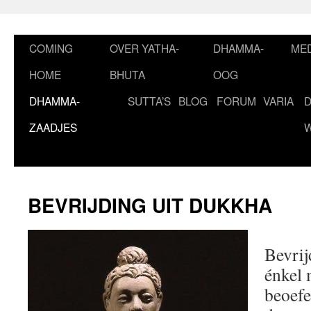
Ga
naar
de
COMING
OVER YATHA-
DHAMMA-
MED
inhoud
HOME
BHUTA
OOG
DHAMMA-
SUTTA’S
BLOG
FORUM
VARIA
ZAADJES
BEVRIJDING UIT DUKKHA
Bevrij
énkel 
beoefe