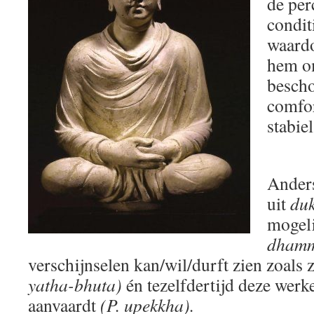
de per
condit
waardo
hem o
bescho
comfor
stabie
Anders
uit
du
mogeli
dhamm
verschijnselen kan/wil/durft zien zoals 
yatha-bhuta)
én tezelfdertijd deze werk
aanvaardt
(P. upekkha).