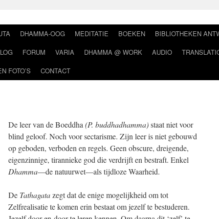
UTA
DHAMMA-OOG
MEDITATIE
BOEKEN
BIBLIOTHEKEN AN
LOG
FORUM
VARIA
DHAMMA @ WORK
AUDIO
TRANSLATI
EN FOTO’S
CONTACT
De leer van de Boeddha
(P. buddhadhamma)
staat niet voor
blind geloof. Noch voor sectarisme. Zijn leer is niet gebouwd
op geboden, verboden en regels. Geen obscure, dreigende,
eigenzinnige, tirannieke god die verdrijft en bestraft. Enkel
Dhamma
—de natuurwet—als tijdloze Waarheid.
De
Tathagata
zegt dat de enige mogelijkheid om tot
Zelfrealisatie te komen erin bestaat om jezelf te bestuderen.
Jezelf door-en-door te leren kennen. Om daarna dit ‘zelf’ te