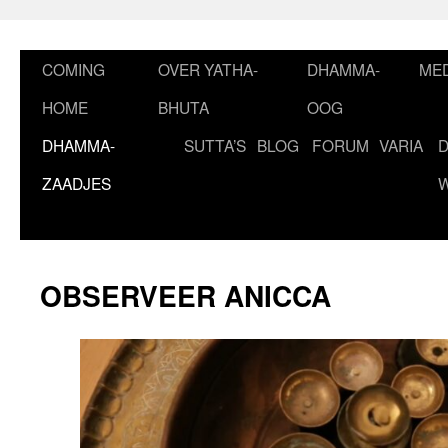
Ga
naar
de
COMING
OVER YATHA-
DHAMMA-
MED
inhoud
HOME
BHUTA
OOG
DHAMMA-
SUTTA’S
BLOG
FORUM
VARIA
ZAADJES
OBSERVEER ANICCA