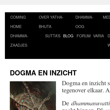
Ga
naar
de
COMING
OVER YATHA-
DHAMMA-
MED
inhoud
HOME
BHUTA
OOG
DHAMMA-
SUTTA’S
BLOG
FORUM
VARIA
ZAADJES
DOGMA EN INZICHT
Dogma en inzicht s
tegenover elkaar. Al
De
dhammanuvatti