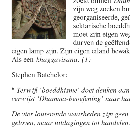
zoekt binnen
Dha
zijn weg zoeken bu
georganiseerde, geï
sektarische boeddh
moet zijn eigen we
durven de geëffend
eigen lamp zijn. Zijn eigen eiland bewak
Als een
khaggavisana
.
(1)
Stephen Batchelor:
❛
Terwijl ‘boeddhisme’ doet denken aan 
verwijst ‘Dhamma-beoefening’ naar ha
De vier louterende waarheden zijn geen 
geloven, maar uitdagingen tot handelen