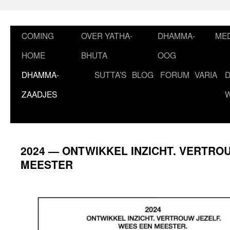
Ga
naar
de
COMING
OVER YATHA-
DHAMMA-
MED
inhoud
HOME
BHUTA
OOG
DHAMMA-
SUTTA’S
BLOG
FORUM
VARIA
ZAADJES
2024 — ONTWIKKEL INZICHT. VERTRO
MEESTER