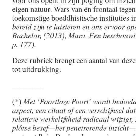
voor ons opent in zijn poging om inzich
eigen natuur. Wars van én frontaal tegen
toekomstige boeddhistische instituties i
bereid zijn te luisteren en ons ervoor op
Bachelor, (2013), Mara. Een beschouwi
p. 177).
Deze rubriek brengt een aantal van dez
tot uitdrukking.
________
(*)
Met ‘Poortloze Poort’ wordt bedoeld
aspect, een citaat of een verschijnsel da
relatieve werkelijkheid radicaal wijzigt,
plótse besef—het penetrerende inzicht—