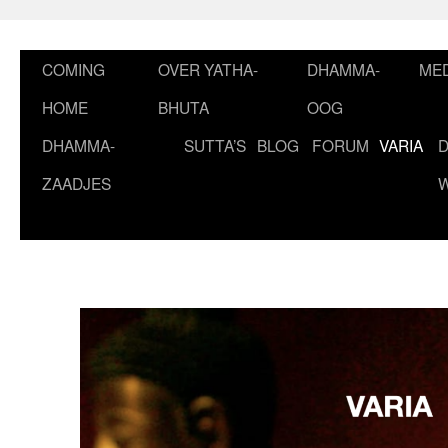
Ga
naar
de
COMING
OVER YATHA-
DHAMMA-
MED
inhoud
HOME
BHUTA
OOG
DHAMMA-
SUTTA’S
BLOG
FORUM
VARIA
ZAADJES