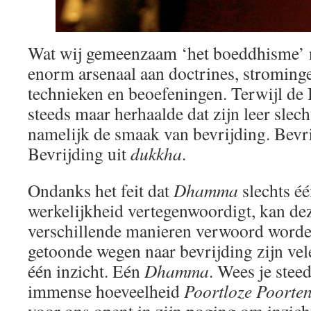
Wat wij gemeenzaam ‘het boeddhisme’
enorm arsenaal aan doctrines, stromingen
technieken en beoefeningen. Terwijl de
steeds maar herhaalde dat zijn leer slec
namelijk de smaak van bevrijding. Bevrij
Bevrijding uit
dukkha
.
Ondanks het feit dat
Dhamma
slechts éé
werkelijkheid vertegenwoordigt, kan de
verschillende manieren verwoord word
getoonde wegen naar bevrijding zijn veler
één inzicht. Eén
Dhamma
. Wees je stee
immense hoeveelheid
Poortloze Poorten