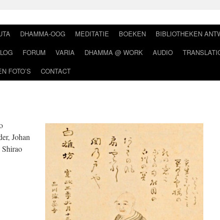
UTA
DHAMMA-OOG
MEDITATIE
BOEKEN
BIBLIOTHEKEN AN
LOG
FORUM
VARIA
DHAMMA @ WORK
AUDIO
TRANSLATI
EN FOTO’S
CONTACT
o
der, Johan
 Shirao