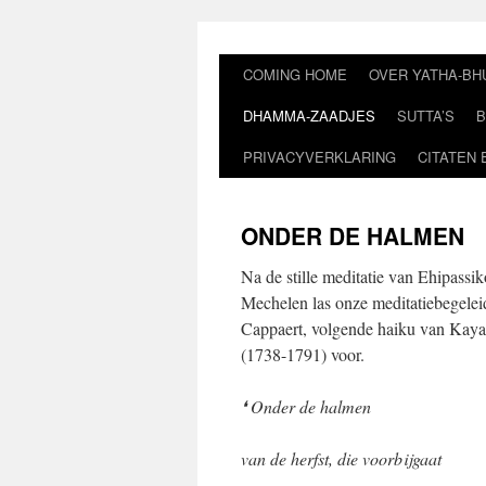
Ga
naar
de
COMING HOME
OVER YATHA-BH
inhoud
DHAMMA-ZAADJES
SUTTA’S
B
PRIVACYVERKLARING
CITATEN 
ONDER DE HALMEN
Na de stille meditatie van Ehipassik
Mechelen las onze meditatiebegelei
Cappaert, volgende haiku van Kaya
(1738-1791) voor.
❛ Onder de halmen
van de herfst, die
voorbijgaa
t