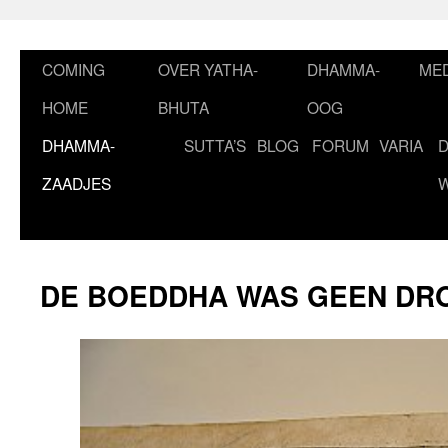
Ga
naar
de
COMING
OVER YATHA-
DHAMMA-
MED
inhoud
HOME
BHUTA
OOG
DHAMMA-
SUTTA’S
BLOG
FORUM
VARIA
ZAADJES
DE BOEDDHA WAS GEEN DR