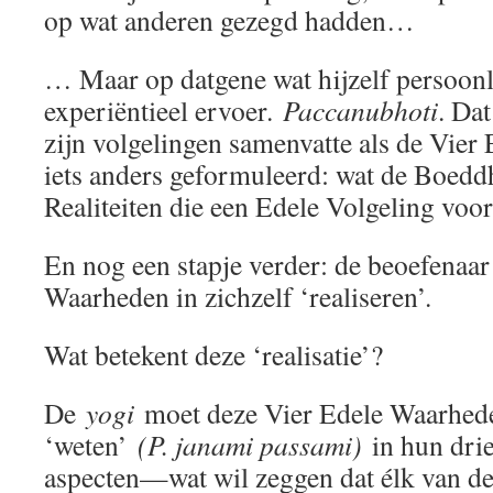
op wat anderen gezegd hadden…
… Maar op datgene wat hijzelf persoonl
experiëntieel ervoer.
Paccanubhoti
. Dat
zijn volgelingen samenvatte als de Vier
iets anders geformuleerd: wat de Boeddh
Realiteiten die een Edele Volgeling vo
En nog een stapje verder: de beoefenaar
Waarheden in zichzelf ‘realiseren’.
Wat betekent deze ‘realisatie’?
De
yogi
moet deze Vier Edele Waarhede
‘weten’
(P. janami passami)
in hun drie
aspecten—wat wil zeggen dat élk van d