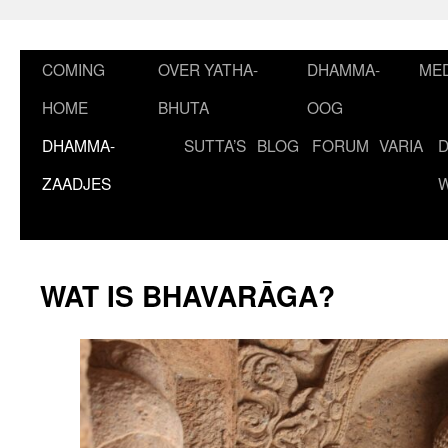
Ga
naar
de
COMING
OVER YATHA-
DHAMMA-
MED
inhoud
HOME
BHUTA
OOG
DHAMMA-
SUTTA’S
BLOG
FORUM
VARIA
ZAADJES
WAT IS BHAVARĀGA?