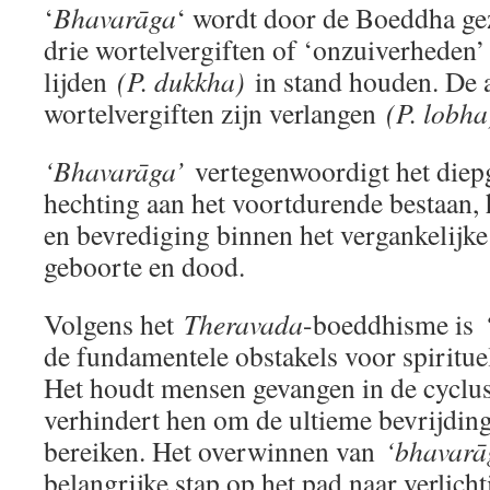
‘
Bhavarāga
‘ wordt door de Boeddha gez
drie wortelvergiften of ‘onzuiverheden’
lijden
(P. dukkha)
in stand houden. De 
wortelvergiften zijn verlangen
(P. lobh
‘Bhavarāga’
vertegenwoordigt het diep
hechting aan het voortdurende bestaan, 
en bevrediging binnen het vergankelijk
geboorte en dood.
Volgens het
Theravada
-boeddhisme is
de fundamentele obstakels voor spirituel
Het houdt mensen gevangen in de cyclu
verhindert hen om de ultieme bevrijding 
bereiken. Het overwinnen van
‘bhavar
belangrijke stap op het pad naar verlicht