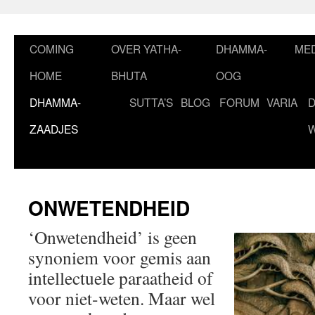
Ga
naar
de
COMING
OVER YATHA-
DHAMMA-
MED
inhoud
HOME
BHUTA
OOG
DHAMMA-
SUTTA’S
BLOG
FORUM
VARIA
ZAADJES
ONWETENDHEID
‘Onwetendheid’ is geen
synoniem voor gemis aan
intellectuele paraatheid of
voor niet-weten. Maar wel