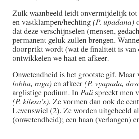
Zulk waanbeeld leidt onvermijdelijk tot
en vastklampen/hechting
(P. upadana)
o
dat deze verschijnselen (mensen, gedac
permanent geluk zullen brengen. Wannee
doorprikt wordt (wat de finaliteit is va
ontwikkelen we haat en afkeer.
Onwetendheid is het grootste gif. Maar
lobha, raga)
en afkeer
(P. vyapada, dos
arglistige podium. In
Pali
spreekt men v
(P. kilesa’s).
Ze vormen dan ook de centr
Levenswiel (2). Ze worden uitgebeeld al
(onwetendheid); een haan (verlangen) en
_______