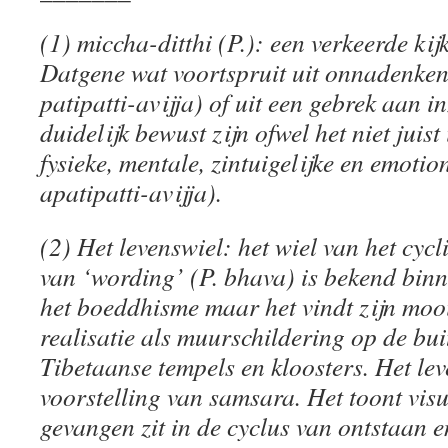
(1) miccha-ditthi (P.): een verkeerde kij
Datgene wat voortspruit uit onnadenken
patipatti-avijja) of uit een gebrek aan inz
duidelijk bewust zijn ofwel het niet juist
fysieke, mentale, zintuigelijke en emotio
apatipatti-avijja).
(2) Het levenswiel: het wiel van het cycl
van ‘wording’ (P. bhava) is bekend binn
het boeddhisme maar het vindt zijn mooi
realisatie als muurschildering op de bu
Tibetaanse tempels en kloosters. Het lev
voorstelling van samsara. Het toont vis
gevangen zit in de cyclus van ontstaan e