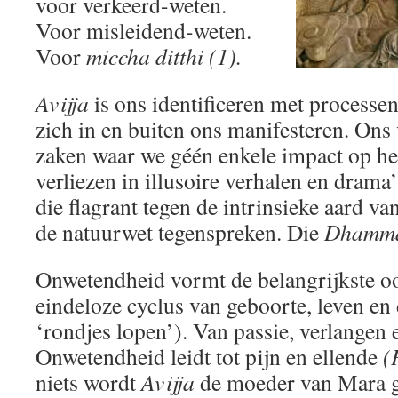
voor verkeerd-weten.
Voor misleidend-weten.
Voor
miccha ditthi (1).
Avijja
is ons identificeren met processe
zich in en buiten ons manifesteren. Ons
zaken waar we géén enkele impact op heb
verliezen in illusoire verhalen en drama
die flagrant tegen de intrinsieke aard v
de natuurwet tegenspreken. Die
Dhamm
Onwetendheid vormt de belangrijkste o
eindeloze cyclus van geboorte, leven en
‘rondjes lopen’). Van passie, verlangen
Onwetendheid leidt tot pijn en ellende
(
niets wordt
Avijja
de moeder van Mara 