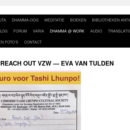
UTA
DHAMMA-OOG
MEDITATIE
BOEKEN
BIBLIOTHEKEN AN
LOG
FORUM
VARIA
DHAMMA @ WORK
AUDIO
TRANSLATI
EN FOTO’S
CONTACT
REACH OUT VZW — EVA VAN TULDEN