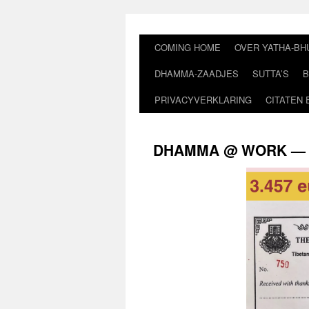
Ga
naar
de
COMING HOME
OVER YATHA-BH
inhoud
DHAMMA-ZAADJES
SUTTA’S
B
PRIVACYVERKLARING
CITATEN 
DHAMMA @ WORK — 