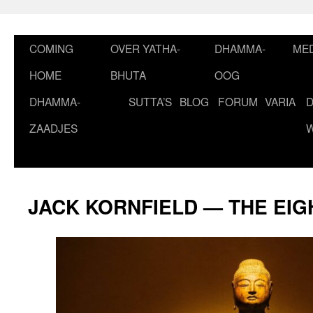
Ga
naar
de
COMING
OVER YATHA-
DHAMMA-
MED
inhoud
HOME
BHUTA
OOG
DHAMMA-
SUTTA’S
BLOG
FORUM
VARIA
ZAADJES
JACK KORNFIELD — THE EIG