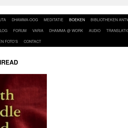
UTA
DHAMMA-OOG
MEDITATIE
BOEKEN
BIBLIOTHEKEN AN
LOG
FORUM
VARIA
DHAMMA @ WORK
AUDIO
TRANSLATI
EN FOTO’S
CONTACT
HREAD