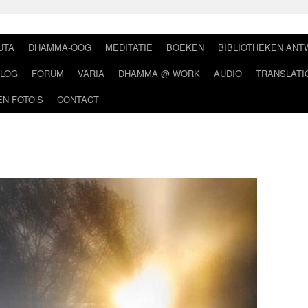
UTA
DHAMMA-OOG
MEDITATIE
BOEKEN
BIBLIOTHEKEN AN
LOG
FORUM
VARIA
DHAMMA @ WORK
AUDIO
TRANSLATI
EN FOTO’S
CONTACT