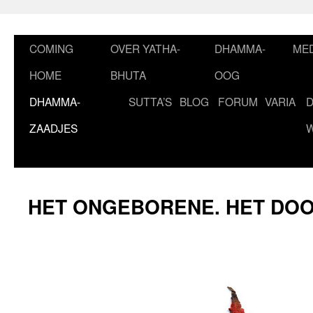
Ga
naar
de
COMING
OVER YATHA-
DHAMMA-
MED
inhoud
HOME
BHUTA
OOG
DHAMMA-
SUTTA’S
BLOG
FORUM
VARIA
ZAADJES
HET ONGEBORENE. HET DO