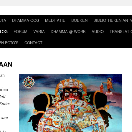
UTA
DHAMMA-OOG
MEDITATIE
BOEKEN
BIBLIOTHEKEN AN
LOG
FORUM
VARIA
DHAMMA @ WORK
AUDIO
TRANSLATI
EN FOTO’S
CONTACT
TAAN
van
nden
ali
-
Sutta:
 aan
j de