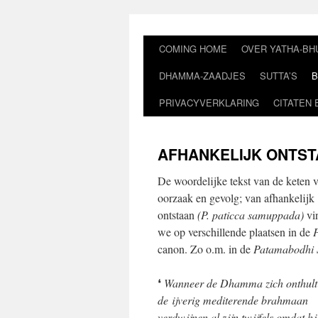
Ga
naar
de
COMING HOME
OVER YATHA-BH
inhoud
DHAMMA-ZAADJES
SUTTA’S
B
PRIVACYVERKLARING
CITATEN 
AFHANKELIJK ONTS
De woordelijke tekst van de keten 
oorzaak en gevolg; van afhankelijk
ontstaan
(P. paticca samuppada)
vi
we op verschillende plaatsen in de
P
canon. Zo o.m. in de
Patamabodhi 
❛
Wanneer de Dhamma zich onthult
de ijverig mediterende brahmaan
verdwijnen al zijn twijfels omdat hi