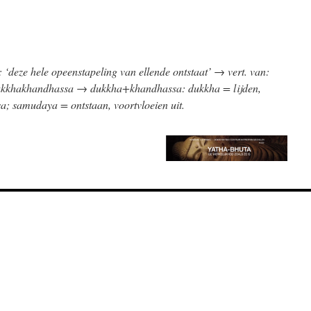
‘deze hele opeenstapeling van ellende ontstaat’
→
vert. van:
ukkhakhandhassa
→
dukkha+khandhassa: dukkha = lijden,
a; samudaya = ontstaan, voortvloeien uit.