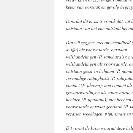
keten van oorzaak en gevolg begrij
Doordat dít er is, is er ook dát; uit 
ontstaan van het ene ontstaat het a
Dat wil zeggen: met onwetendheid (
avijja) als voorwaarde, ontstaan
wilshandelingen (P. sankhara’s); m
wilshandelingen als voorwaarde, on
ontstaan geest en lichaam (P. nama
zesvoudige zintuigbasis (P. salayat
contact (P. phassa); met contact a
gewaarwordingen als voorwaarde ont
hechten (P. upadana); met hechten 
voorwaarde ontstaat geboorte (P. j
verdriet, weeklagen, pijn, smart 
Dit vormt de bron waaruit deze he