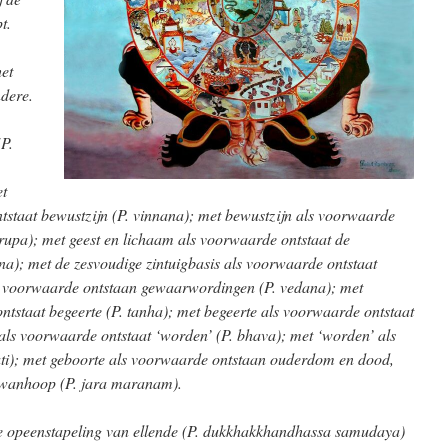
pt.
het
ndere.
P.
et
tstaat bewustzijn (P. vinnana); met bewustzijn als voorwaarde
rupa); met geest en lichaam als voorwaarde ontstaat de
ana); met de zesvoudige zintuigbasis als voorwaarde ontstaat
ls voorwaarde ontstaan gewaarwordingen (P. vedana); met
staat begeerte (P. tanha); met begeerte als voorwaarde ontstaat
als voorwaarde ontstaat ‘worden’ (P. bhava); met ‘worden’ als
ati); met geboorte als voorwaarde ontstaan ouderdom en dood,
en wanhoop (P. jara maranam).
le opeenstapeling van ellende (P. dukkhakkhandhassa samudaya)