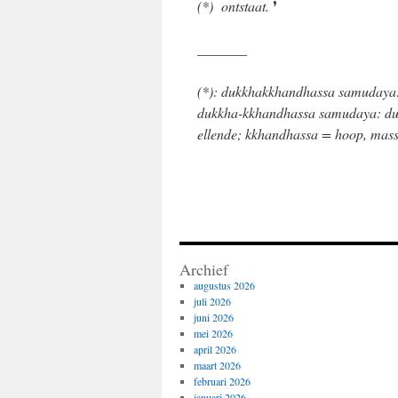
(*)
ontstaat.
❜
_______
(*): dukkhakkhandhassa samudaya: 
dukkha-kkhandhassa samudaya: d
ellende; kkhandhassa = hoop, mass
Archief
augustus 2026
juli 2026
juni 2026
mei 2026
april 2026
maart 2026
februari 2026
januari 2026