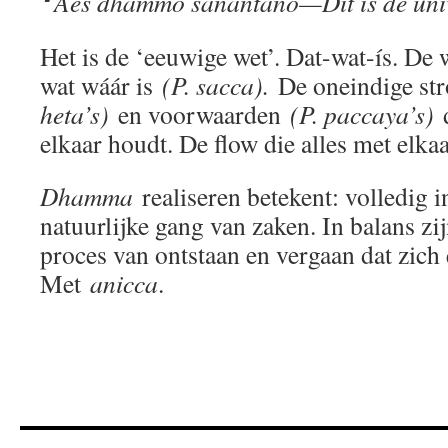
❛ Aes dhammo sanantano—Dit is de unive
Het is de ‘eeuwige wet’. Dat-wat-ís. De 
wat wáár is
(P. sacca).
De oneindige st
heta’s)
en voorwaarden
(P. paccaya’s)
d
elkaar houdt. De flow die alles met elka
Dhamma
realiseren betekent: volledig 
natuurlijke gang van zaken. In balans zi
proces van ontstaan en vergaan dat zich
Met
anicca
.