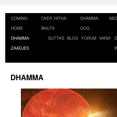
Ga
naar
de
COMING
OVER YATHA-
DHAMMA-
MED
inhoud
HOME
BHUTA
OOG
DHAMMA-
SUTTA’S
BLOG
FORUM
VARIA
ZAADJES
DHAMMA