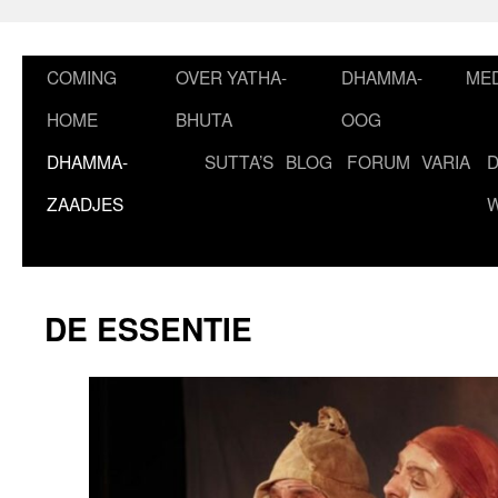
Ga
naar
de
COMING
OVER YATHA-
DHAMMA-
MED
inhoud
HOME
BHUTA
OOG
DHAMMA-
SUTTA’S
BLOG
FORUM
VARIA
ZAADJES
DE ESSENTIE