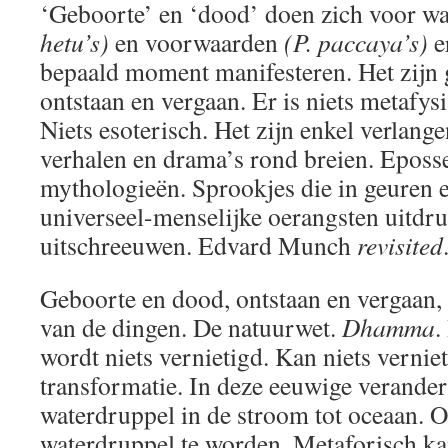
‘Geboorte’ en ‘dood’ doen zich voor w
hetu’s)
en voorwaarden
(P. paccaya’s)
e
bepaald moment manifesteren. Het zijn
ontstaan en vergaan. Er is niets metafy
Niets esoterisch. Het zijn enkel verlange
verhalen en drama’s rond breien. Eposs
mythologieën. Sprookjes die in geuren 
universeel-menselijke oerangsten uitdr
uitschreeuwen. Edvard Munch
revisited
Geboorte en dood, ontstaan en vergaan,
van de dingen. De natuurwet.
Dhamma
.
wordt niets vernietigd. Kan niets vernie
transformatie. In deze eeuwige verande
waterdruppel in de stroom tot oceaan.
waterdruppel te worden. Metaforisch k