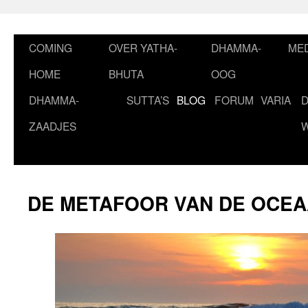
Ga
naar
de
COMING
OVER YATHA-
DHAMMA-
MED
inhoud
HOME
BHUTA
OOG
DHAMMA-
SUTTA’S
BLOG
FORUM
VARIA
ZAADJES
DE METAFOOR VAN DE OCE