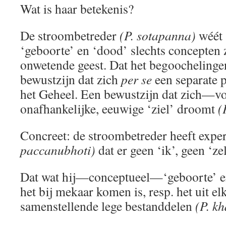
Wat is haar betekenis?
De stroombetreder
(P. sotapanna)
wéét
‘geboorte’ en ‘dood’ slechts concepten z
onwetende geest. Dat het begoochelingen
bewustzijn dat zich
per se
een separate p
het Geheel. Een bewustzijn dat zich—v
onafhankelijke, eeuwige ‘ziel’ droomt
(
Concreet: de stroombetreder heeft exper
paccanubhoti)
dat er geen ‘ik’, geen ‘ze
Dat wat hij—conceptueel—‘geboorte’ e
het bij mekaar komen is, resp. het uit el
samenstellende lege bestanddelen
(P. k