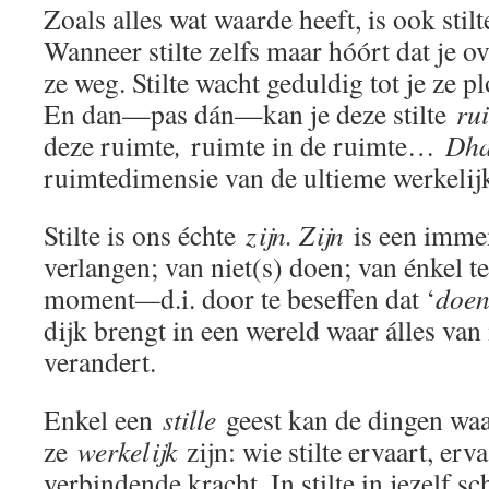
Zoals alles wat waarde heeft, is ook stilt
Wanneer stilte zelfs maar hóórt dat je ov
ze weg. Stilte wacht geduldig tot je ze pl
En dan—pas dán—kan je deze stilte
ru
deze ruimte
,
ruimte in de ruimte…
Dh
ruimtedimensie van de ultieme werkelij
Stilte is ons échte
zijn. Zijn
is een immen
verlangen; van niet(s) doen; van énkel t
moment
—
d.i. door te beseffen dat ‘
doe
dijk brengt in een wereld waar álles v
verandert.
Enkel een
stille
geest kan de dingen wa
ze
werkelijk
zijn: wie stilte ervaart, erv
verbindende kracht. In stilte in jezelf s