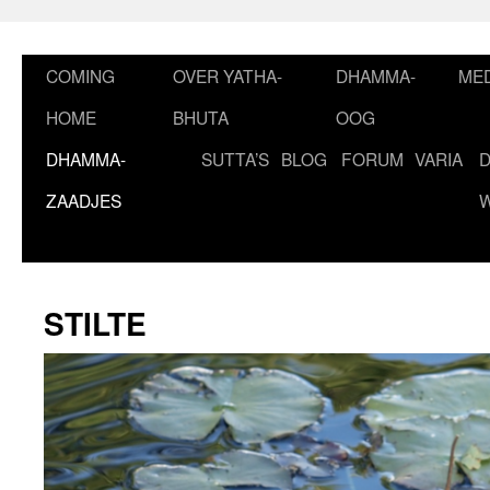
Ga
naar
de
COMING
OVER YATHA-
DHAMMA-
MED
inhoud
HOME
BHUTA
OOG
DHAMMA-
SUTTA’S
BLOG
FORUM
VARIA
ZAADJES
STILTE