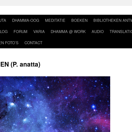
UTA
DHAMMA-OOG
MEDITATIE
BOEKEN
BIBLIOTHEKEN AN
LOG
FORUM
VARIA
DHAMMA @ WORK
AUDIO
TRANSLATI
EN FOTO’S
CONTACT
N (P. anatta)