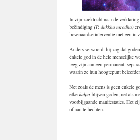
In zijn zoektocht naar de verklarin
beëindiging
(P. dukkha nirodha)
erv
bovenaardse interventie met een in z
Anders verwoord: hij zag dat goden
énkele god in de hele menselijke wo
leeg zijn aan een permanent, separa
waarin ze hun hoogtepunt beleefde
Net zoals de mens is geen enkele go
elke
kalpa
blijven goden, net als me
voorbijgaande manifestaties. Het zi
of aan te hechten.