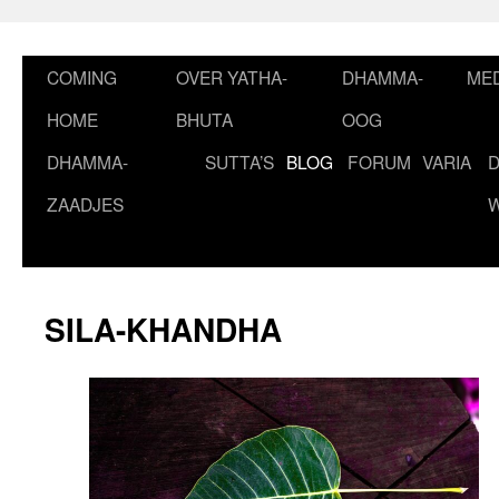
Ga
naar
de
COMING
OVER YATHA-
DHAMMA-
MED
inhoud
HOME
BHUTA
OOG
DHAMMA-
SUTTA’S
BLOG
FORUM
VARIA
ZAADJES
SILA-KHANDHA