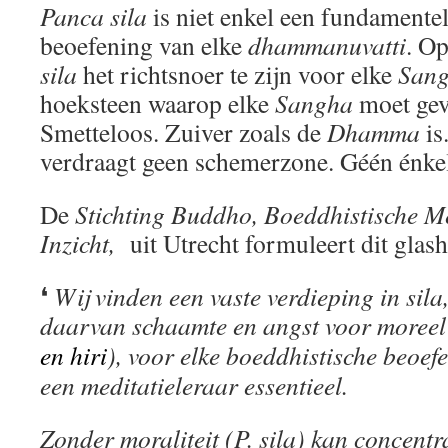
Panca
sila
is niet enkel een fundamentel
beoefening van elke
dhammanuvatti
. Op
sila
het richtsnoer te zijn voor elke
San
hoeksteen waarop elke
Sangha
moet geve
Smetteloos. Zuiver zoals de
Dhamma
is
verdraagt geen schemerzone. Géén énke
De
Stichting Buddho, Boeddhistische M
Inzicht,
uit Utrecht formuleert dit glash
❛
Wij vinden een vaste verdieping in sila,
daarvan schaamte en angst voor moreel
en hiri
), voor elke boeddhistische beoef
een meditatieleraar essentieel.
Zonder moraliteit (P. sila) kan concentr