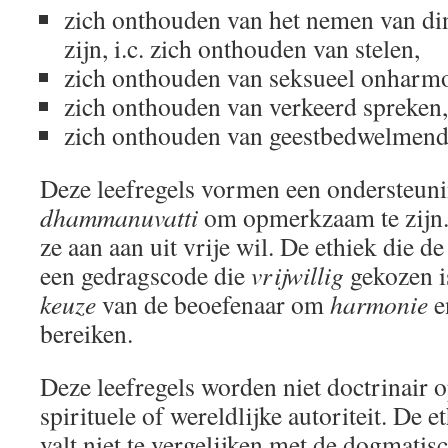
zich onthouden van het nemen van din
zijn, i.c. zich onthouden van stelen,
zich onthouden van seksueel onharmo
zich onthouden van verkeerd spreken,
zich onthouden van geestbedwelmend
Deze leefregels vormen een ondersteun
dhammanuvatti
om opmerkzaam te zijn.
ze aan aan uit vrije wil. De ethiek die d
een gedragscode die
vrijwillig
gekozen is
keuze
van de beoefenaar om
harmonie
e
bereiken.
Deze leefregels worden niet doctrinair 
spirituele of wereldlijke autoriteit. De 
valt niet te vergelijken met de dogmati