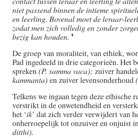
contact tussen leraar en leerling te alle
niet passend binnen de intieme spirituele
en leerling. Bovenal moet de leraar-leerli
zodat men zich volledig en zonder zorge
bezig kan houden.
❜
De groep van moraliteit, van ethiek, wo
Pad ingedeeld in drie categorieën. Het be
spreken
(P. samma vaca);
zuiver hande
kammanta)
en zuiver levensonderhoud
Telkens we ingaan tegen deze ethische r
verstrikt in de onwetendheid en versterk
het ‘
ik
’ dat zich verder verwijdert van he
onherroepelijk tot onzuiver en onjuist i
ditthi).