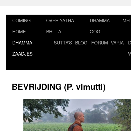
Ga
naar
de
COMING
OVER YATHA-
DHAMMA-
MED
inhoud
HOME
BHUTA
OOG
DHAMMA-
SUTTA’S
BLOG
FORUM
VARIA
ZAADJES
BEVRIJDING (P. vimutti)