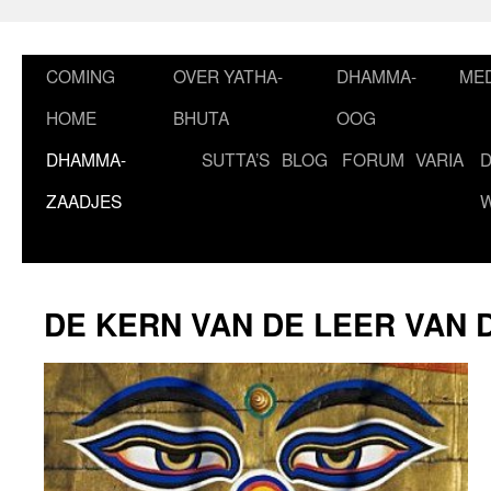
Ga
naar
de
COMING
OVER YATHA-
DHAMMA-
MED
inhoud
HOME
BHUTA
OOG
DHAMMA-
SUTTA’S
BLOG
FORUM
VARIA
ZAADJES
DE KERN VAN DE LEER VAN