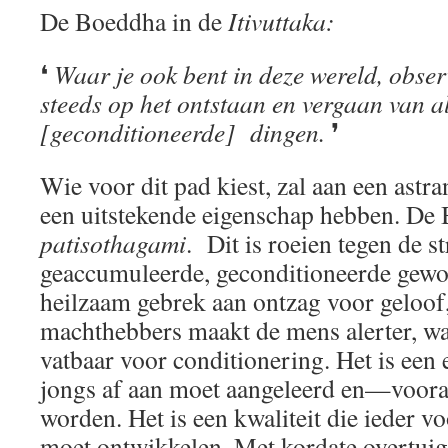
De Boeddha in de
Itivuttaka:
❛
Waar je ook bent in deze wereld, obser
steeds op het ontstaan en vergaan van a
[geconditioneerde]
dingen.
❜
Wie voor dit pad kiest, zal aan een astr
een uitstekende eigenschap hebben. De
patisothagami
. Dit is roeien tegen de 
geaccumuleerde, geconditioneerde gewo
heilzaam gebrek aan ontzag voor geloof
machthebbers maakt de mens alerter, w
vatbaar voor conditionering. Het is een
jongs af aan moet aangeleerd en—voor
worden. Het is een kwaliteit die ieder v
moet ontwikkelen. Met kordate overtuig