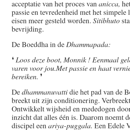
acceptatie van het proces van
anicca,
het
passie en tevredenheid met het simpele 
eisen meer gesteld worden.
Sitibhuto
sta
bevrijding.
De Boeddha in de
Dhammapada:
❛
Loos deze boot, Monnik ! Eenmaal gelee
varen voor jou.
Met passie en haat vernie
bereiken.
❜
De
dhammanuvatti
die het pad van de B
breekt uit zijn conditionering. Verbreekt
Ontwikkelt wijsheid en mededogen door
inzicht dat alles één is. Daarom noemt 
discipel een
ariya-puggala.
Een Edele V