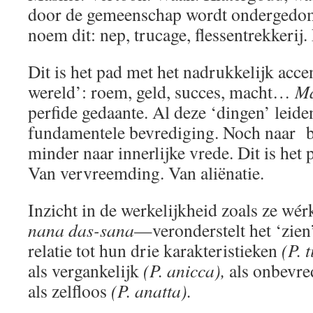
door de gemeenschap wordt ondergedom
noem dit: nep, trucage, flessentrekkerij
Dit is het pad met het nadrukkelijk acce
wereld’: roem, geld, succes, macht…
M
perfide gedaante. Al deze ‘dingen’ leide
fundamentele bevrediging. Noch naar b
minder naar innerlijke vrede. Dit is het
Van vervreemding. Van aliënatie.
Inzicht in de werkelijkheid zoals ze wér
nana das-sana
—veronderstelt het ‘zien’
relatie tot hun drie karakteristieken
(P. 
als vergankelijk
(P. anicca),
als onbevr
als zelfloos
(P. anatta).