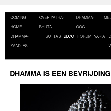
Ga
naar
de
COMING
OVER YATHA-
DHAMMA-
MED
inhoud
HOME
BHUTA
OOG
DHAMMA-
SUTTA’S
BLOG
FORUM
VARIA
ZAADJES
DHAMMA IS EEN BEVRIJDIN