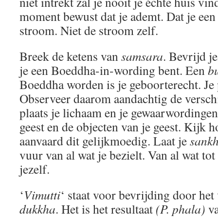
niet intrekt zal je nooit je échte huis vi
moment bewust dat je ademt. Dat je een 
stroom. Niet de stroom zelf.
Breek de ketens van
samsara
. Bevrijd j
je een Boeddha-in-wording bent. Een
b
Boeddha worden is je geboorterecht. Je po
Observeer daarom aandachtig de verschij
plaats je lichaam en je gewaarwordingen
geest en de objecten van je geest. Kijk h
aanvaard dit gelijkmoedig. Laat je
sankh
vuur van al wat je bezielt. Van al wat tot
jezelf.
‘
Vimutti
‘ staat voor bevrijding door het
dukkha
. Het is het resultaat
(P. phala)
va