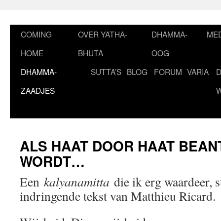
Ga
naar
de
COMING
OVER YATHA-
DHAMMA-
MED
inhoud
HOME
BHUTA
OOG
DHAMMA-
SUTTA’S
BLOG
FORUM
VARIA
ZAADJES
ALS HAAT DOOR HAAT BEA
WORDT…
Een
kalyanamitta
die ik erg waardeer, 
indringende tekst van Matthieu Ricard.