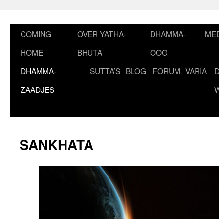
Ga
naar
de
COMING
OVER YATHA-
DHAMMA-
MED
inhoud
HOME
BHUTA
OOG
DHAMMA-
SUTTA’S
BLOG
FORUM
VARIA
ZAADJES
SANKHATA