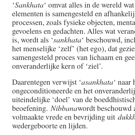
‘
Sankhata
‘ omvat alles in de wereld wat
elementen is samengesteld en afhankelij
processen, zoals fysieke objecten, menta
gevoelens en gedachten. Alles wat verand
is, wordt als ‘
sankhata
‘ beschouwd, incl
het menselijke ‘zelf’ (het ego), dat gezi
samengesteld proces van lichaam en gee
onveranderlijke kern of ‘ziel’.
Daarentegen verwijst ‘
asankhata
‘ naar 
ongeconditioneerde en het onveranderli
uiteindelijke ‘doel’ van de boeddhistisc
beoefening.
Nibbana
wordt beschouwd al
volmaakte vrede en bevrijding uit
dukk
wedergeboorte en lijden.