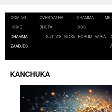
Ga
naar
de
COMING
OVER YATHA-
DHAMMA-
MED
inhoud
HOME
BHUTA
OOG
DHAMMA-
SUTTA’S
BLOG
FORUM
VARIA
ZAADJES
KANCHUKA