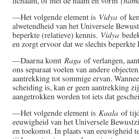
lichaam, of met de naam en vorm
(nam
—Het volgende element is
Vidya
of ken
alwetendheid van het Universele Bewust
beperkte (relatieve) kennis.
Vidya
bedekt
en zorgt ervoor dat we slechts beperkte 
—Daarna komt
Raga
of verlangen, aan
ons separaat voelen van andere objecten,
aantrekking tot sommige ervan. Wanneer
scheiding is, kan er geen aantrekking zij
aangetrokken worden tot iets dat geschei
—Het volgende element is
Kaala
of tij
eeuwigheid van het Universele Bewustzij
en toekomst. In plaats van eeuwigheid t