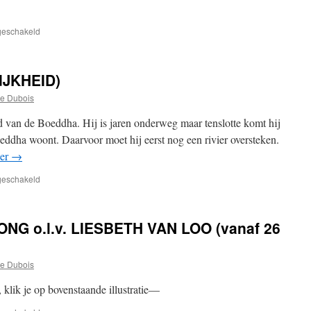
voor
tgeschakeld
LOF
EN
HOON
JKHEID)
e Dubois
d van de Boeddha. Hij is jaren onderweg maar tenslotte komt hij
eddha woont. Daarvoor moet hij eerst nog een rivier oversteken.
der
→
voor
tgeschakeld
ANICCA
(VERGANKELIJKHEID)
G o.l.v. LIESBETH VAN LOO (vanaf 26
e Dubois
 klik je op bovenstaande illustratie—