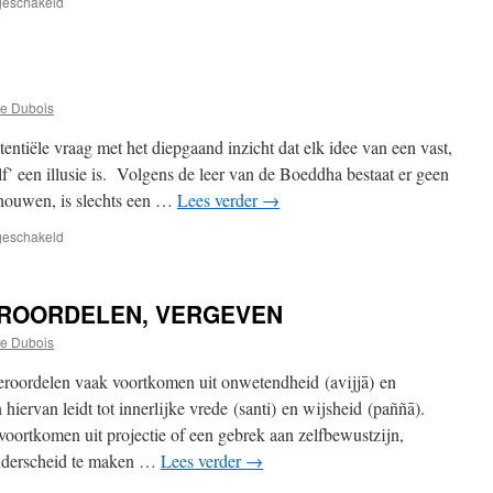
voor
tgeschakeld
NIEUW
—
ONLINE
QI-
GONG
e Dubois
o.l.v.
LIESBETH
tiële vraag met het diepgaand inzicht dat elk idee van een vast,
VAN
f’ een illusie is. Volgens de leer van de Boeddha bestaat er geen
LOO
schouwen, is slechts een …
Lees verder
→
(vanaf
26
voor
tgeschakeld
november
WIE
2024)
BEN
IK?
EROORDELEN, VERGEVEN
e Dubois
eroordelen vaak voortkomen uit onwetendheid (avijjā) en
hiervan leidt tot innerlijke vrede (santi) en wijsheid (paññā).
oortkomen uit projectie of een gebrek aan zelfbewustzijn,
nderscheid te maken …
Lees verder
→