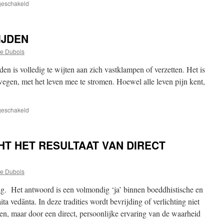
voor
tgeschakeld
VERZAKING
VEREIST
JUISTE
IJDEN
INTENTIE
e Dubois
ijden is volledig te wijten aan zich vastklampen of verzetten. Het is
egen, met het leven mee te stromen. Hoewel alle leven pijn kent,
voor
tgeschakeld
DE
OORZAKEN
VAN
CHT HET RESULTAAT VAN DIRECT
LIJDEN
e Dubois
ag. Het antwoord is een volmondig ‘ja’ binnen boeddhistische en
aita vedānta. In deze tradities wordt bevrijding of verlichting niet
leen, maar door een direct, persoonlijke ervaring van de waarheid