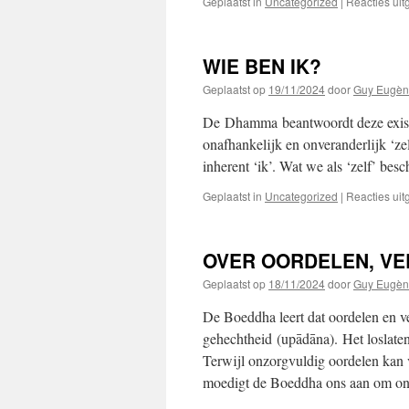
Geplaatst in
Uncategorized
|
Reacties ui
WIE BEN IK?
Geplaatst op
19/11/2024
door
Guy Eugèn
De Dhamma beantwoordt deze existen
onafhankelijk en onveranderlijk ‘zel
inherent ‘ik’. Wat we als ‘zelf’ be
Geplaatst in
Uncategorized
|
Reacties ui
OVER OORDELEN, V
Geplaatst op
18/11/2024
door
Guy Eugèn
De Boeddha leert dat oordelen en v
gehechtheid (upādāna). Het loslaten 
Terwijl onzorgvuldig oordelen kan v
moedigt de Boeddha ons aan om o