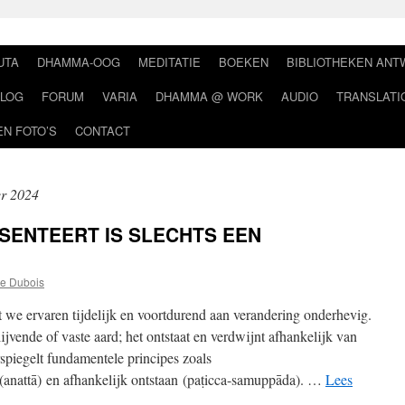
UTA
DHAMMA-OOG
MEDITATIE
BOEKEN
BIBLIOTHEKEN AN
LOG
FORUM
VARIA
DHAMMA @ WORK
AUDIO
TRANSLATI
EN FOTO’S
CONTACT
r 2024
ESENTEERT IS SLECHTS EEN
e Dubois
 we ervaren tijdelijk en voortdurend aan verandering onderhevig.
ijvende of vaste aard; het ontstaat en verdwijnt afhankelijk van
piegelt fundamentele principes zoals
f (anattā) en afhankelijk ontstaan (paṭicca-samuppāda). …
Lees