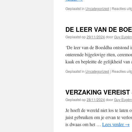
Geplaatst in
Uncategorized
|
Reacties ui
DE LEER VAN DE BO
Geplaatst op
29/11/2024
door
Guy Eugèn
‘De leer van de Boeddha ontstond in
onterende bijgelovige riten, ceremoni
kaak en bepleitte de gelijkheid van
Geplaatst in
Uncategorized
|
Reacties ui
VERZAKING VEREIST 
Geplaatst op
28/11/2024
door
Guy Eugèn
Je hoeft de wereld niet los te laten
juist gebruiken om je ervan te verl
is dwaas om het …
Lees verder
→