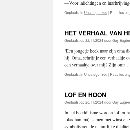
—Voor inlichtingen en inschrijvinge
Geplaatst in
Uncategorized
|
Reacties ui
HET VERHAAL VAN H
Geplaatst op
22/11/2024
door
Guy Eugèn
‘Een jongetje keek naar zijn oma d
hij: Oma, schrijf je een verhaaltje
een verhaaltje over mij? Zijn oma
Geplaatst in
Uncategorized
|
Reacties ui
LOF EN HOON
Geplaatst op
20/11/2024
door
Guy Eugèn
In het boeddhisme worden lof en h
lokadhammā), samen met winst en ve
symboliseren de natuurlijke dualit