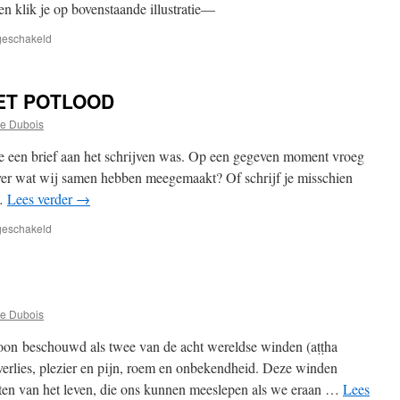
n klik je op bovenstaande illustratie—
voor
tgeschakeld
NIEUW
—
TAOÏSTISCHE
ET POTLOOD
FILOSOFIE
WU
e Dubois
WEI
DOOR
ie een brief aan het schrijven was. Op een gegeven moment vroeg
MICHEL
 over wat wij samen hebben meegemaakt? Of schrijf je misschien
DIJKSTRA
 …
Lees verder
→
(29
november
voor
tgeschakeld
2024)
HET
VERHAAL
VAN
HET
POTLOOD
e Dubois
oon beschouwd als twee van de acht wereldse winden (aṭṭha
rlies, plezier en pijn, roem en onbekendheid. Deze winden
eiten van het leven, die ons kunnen meeslepen als we eraan …
Lees