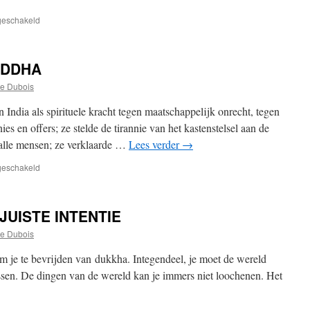
voor
tgeschakeld
ALLES
WAT
ZICH
EDDHA
PRESENTEERT
IS
e Dubois
SLECHTS
EEN
 India als spirituele kracht tegen maatschappelijk onrecht, tegen
VERSCHIJNSEL
es en offers; ze stelde de tirannie van het kastenstelsel aan de
 alle mensen; ze verklaarde …
Lees verder
→
voor
tgeschakeld
DE
LEER
VAN
JUISTE INTENTIE
DE
BOEDDHA
e Dubois
 om je te bevrijden van dukkha. Integendeel, je moet de wereld
ossen. De dingen van de wereld kan je immers niet loochenen. Het