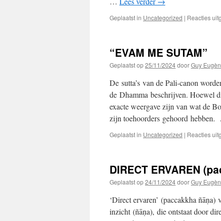
…
Lees verder
→
Geplaatst in
Uncategorized
|
Reacties ui
“EVAM ME SUTAṀ”
Geplaatst op
25/11/2024
door
Guy Eugèn
De sutta’s van de Pali-canon word
de Dhamma beschrijven. Hoewel dit c
exacte weergave zijn van wat de B
zijn toehoorders gehoord hebben
Geplaatst in
Uncategorized
|
Reacties ui
DIRECT ERVAREN (pa
Geplaatst op
24/11/2024
door
Guy Eugèn
‘Direct ervaren’ (paccakkha ñāṇa) v
inzicht (ñāṇa), die ontstaat door dir