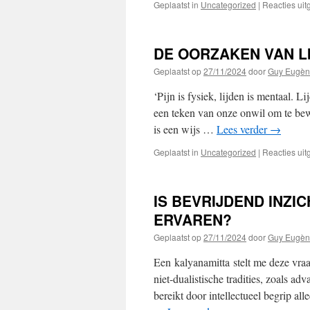
Geplaatst in
Uncategorized
|
Reacties ui
DE OORZAKEN VAN L
Geplaatst op
27/11/2024
door
Guy Eugèn
‘Pijn is fysiek, lijden is mentaal. L
een teken van onze onwil om te bew
is een wijs …
Lees verder
→
Geplaatst in
Uncategorized
|
Reacties ui
IS BEVRIJDEND INZI
ERVAREN?
Geplaatst op
27/11/2024
door
Guy Eugèn
Een kalyanamitta stelt me deze vra
niet-dualistische tradities, zoals adv
bereikt door intellectueel begrip al