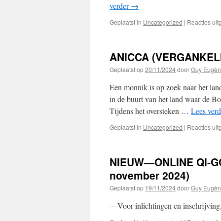
verder
→
Geplaatst in
Uncategorized
|
Reacties ui
ANICCA (VERGANKELI
Geplaatst op
20/11/2024
door
Guy Eugèn
Een monnik is op zoek naar het lan
in de buurt van het land waar de Bo
Tijdens het oversteken …
Lees ver
Geplaatst in
Uncategorized
|
Reacties ui
NIEUW—ONLINE QI-GON
november 2024)
Geplaatst op
19/11/2024
door
Guy Eugèn
—Voor inlichtingen en inschrijving,