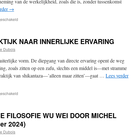
neming van de werkelijkheid, zoals die is, zonder tussenkomst
erder
→
voor
tgeschakeld
DIRECT
ERVAREN
(paccakkha
KTIJK NAAR INNERLIJKE ERVARING
ñāṇa)
e Dubois
 uiterlijke vorm. De diepgang van directe ervaring opent de weg
ning, zoals zitten op een zafu, slechts een middel is—met stramme
npraktijk van shikantaza—’alleen maar zitten’—gaat …
Lees verder
voor
tgeschakeld
VAN
UITERLIJKE
PRAKTIJK
E FILOSOFIE WU WEI DOOR MICHEL
NAAR
INNERLIJKE
er 2024)
ERVARING
e Dubois