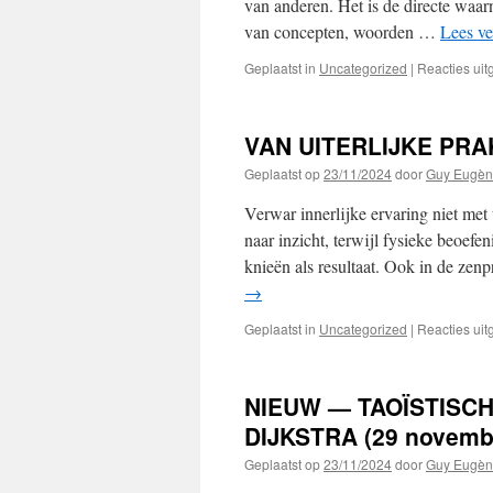
van anderen. Het is de directe waar
van concepten, woorden …
Lees v
Geplaatst in
Uncategorized
|
Reacties ui
VAN UITERLIJKE PRA
Geplaatst op
23/11/2024
door
Guy Eugèn
Verwar innerlijke ervaring niet met
naar inzicht, terwijl fysieke beoefe
knieën als resultaat. Ook in de ze
→
Geplaatst in
Uncategorized
|
Reacties ui
NIEUW — TAOÏSTISCH
DIJKSTRA (29 novemb
Geplaatst op
23/11/2024
door
Guy Eugèn