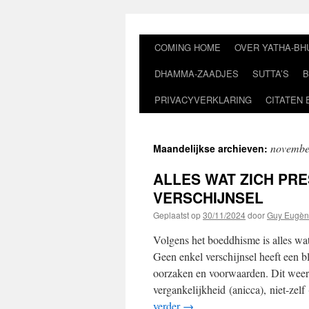
Ga
naar
de
COMING HOME
OVER YATHA-BH
inhoud
DHAMMA-ZAADJES
SUTTA’S
B
PRIVACYVERKLARING
CITATEN 
novembe
Maandelijkse archieven:
ALLES WAT ZICH PR
VERSCHIJNSEL
Geplaatst op
30/11/2024
door
Guy Eugèn
Volgens het boeddhisme is alles wat
Geen enkel verschijnsel heeft een bl
oorzaken en voorwaarden. Dit weers
vergankelijkheid (anicca), niet-zel
verder
→