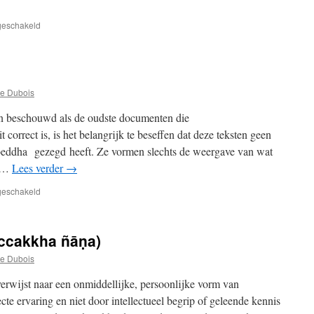
voor
tgeschakeld
IS
BEVRIJDEND
INZICHT
HET
RESULTAAT
e Dubois
VAN
DIRECT
en beschouwd als de oudste documenten die
ERVAREN?
orrect is, is het belangrijk te beseffen dat deze teksten geen
oeddha gezegd heeft. Ze vormen slechts de weergave van wat
. …
Lees verder
→
voor
tgeschakeld
“EVAM
ME
SUTAṀ”
ccakkha ñāṇa)
e Dubois
erwijst naar een onmiddellijke, persoonlijke vorm van
ecte ervaring en niet door intellectueel begrip of geleende kennis