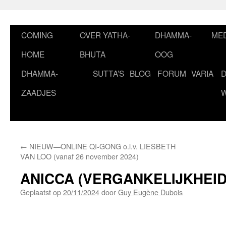
Ga
naar
de
COMING
OVER YATHA-
DHAMMA-
MED
inhoud
HOME
BHUTA
OOG
DHAMMA-
SUTTA’S
BLOG
FORUM
VARIA
ZAADJES
←
NIEUW—ONLINE QI-GONG o.l.v. LIESBETH
VAN LOO (vanaf 26 november 2024)
ANICCA (VERGANKELIJKHEID
Geplaatst op
20/11/2024
door
Guy Eugène Dubois