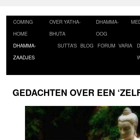
Ga
naar
de
COMING
OVER YATHA-
DHAMMA-
MED
inhoud
HOME
BHUTA
OOG
DHAMMA-
SUTTA’S
BLOG
FORUM
VARIA
ZAADJES
GEDACHTEN OVER EEN ‘ZELF