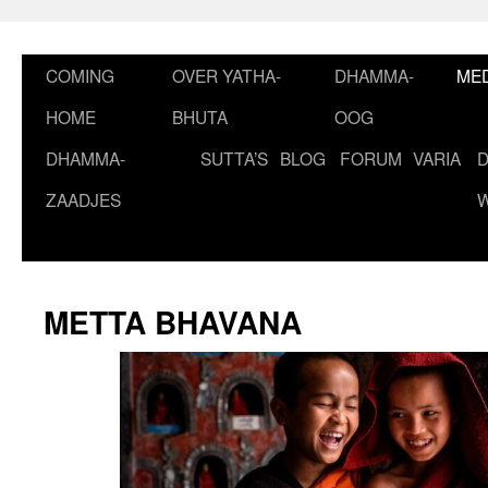
Ga
naar
de
COMING
OVER YATHA-
DHAMMA-
MED
inhoud
HOME
BHUTA
OOG
DHAMMA-
SUTTA’S
BLOG
FORUM
VARIA
ZAADJES
METTA BHAVANA