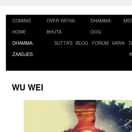
Ga
naar
de
COMING
OVER YATHA-
DHAMMA-
MED
inhoud
HOME
BHUTA
OOG
DHAMMA-
SUTTA’S
BLOG
FORUM
VARIA
ZAADJES
WU WEI