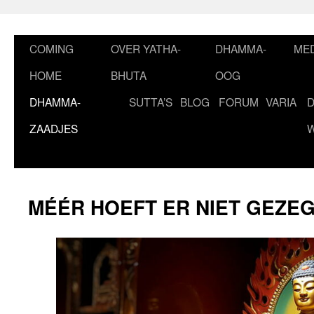
Ga
naar
de
COMING
OVER YATHA-
DHAMMA-
MED
inhoud
HOME
BHUTA
OOG
DHAMMA-
SUTTA’S
BLOG
FORUM
VARIA
ZAADJES
MÉÉR HOEFT ER NIET GEZE