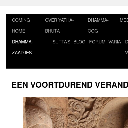
Ga
naar
de
COMING
OVER YATHA-
DHAMMA-
MED
inhoud
HOME
BHUTA
OOG
DHAMMA-
SUTTA’S
BLOG
FORUM
VARIA
ZAADJES
EEN VOORTDUREND VERAN