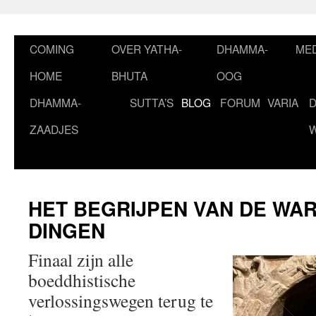
Ga
naar
de
COMING
OVER YATHA-
DHAMMA-
MED
inhoud
HOME
BHUTA
OOG
DHAMMA-
SUTTA’S
BLOG
FORUM
VARIA
ZAADJES
HET BEGRIJPEN VAN DE WAR
DINGEN
Finaal zijn alle
boeddhistische
verlossingswegen terug te