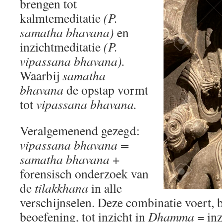
brengen tot
kalmtemeditatie
(P.
samatha bhavana)
en
inzichtmeditatie
(P.
vipassana bhavana).
Waarbij
samatha
bhavana
de opstap vormt
tot
vipassana bhavana.
Veralgemenend gezegd:
vipassana bhavana =
samatha bhavana
+
forensisch onderzoek van
de
tilakkhana
in alle
verschijnselen. Deze combinatie voert, 
beoefening, tot inzicht in
Dhamma
= inz