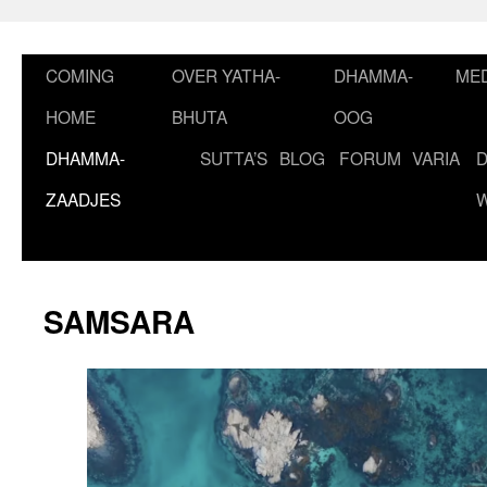
Ga
naar
de
COMING
OVER YATHA-
DHAMMA-
MED
inhoud
HOME
BHUTA
OOG
DHAMMA-
SUTTA’S
BLOG
FORUM
VARIA
ZAADJES
SAMSARA