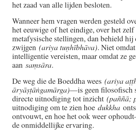
het zaad van alle lijden besloten.
Wanneer hem vragen werden gesteld over
het eeuwige of het eindige, over het zelf 
metafysische stellingen, dan behield hij
zwijgen
(ariya tuṇhībhāva)
. Niet omdat
intelligentie vereisten, maar omdat ze 
aan
saṃsāra
.
De weg die de Boeddha wees
(ariya aṭ
āryāṣṭāṅgamārga)
—is geen filosofisch
directe uitnodiging tot inzicht
(paññā; p
uitnodiging om te zien hoe
dukkha
ontst
ontvouwt, en hoe het ook weer ophoudt—
de onmiddellijke ervaring.