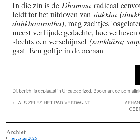
In die zin is de
Dhamma
radicaal eenvou
leidt tot het uitdoven van
dukkha
(dukk
duḥkhanirodha)
, mag zachtjes losgelat
meest verfijnde gedachte, hoe verheven o
slechts een verschijnsel
(saṅkhāra; saṃ
gaat. Een golfje in de oceaan.
Dit bericht is geplaatst in
Uncategorized
. Bookmark de
permalin
←
ALS ZELFS HET PAD VERDWIJNT
AFHAN
GEE
Archief
augustus 2026