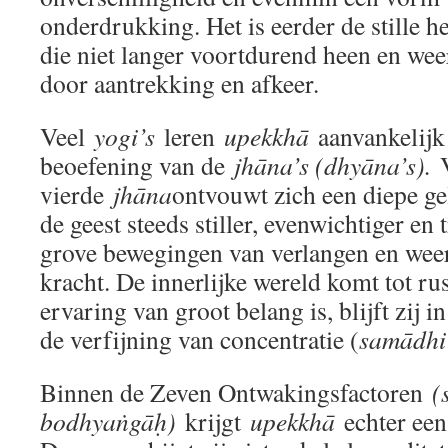
onderdrukking. Het is eerder de stille h
die niet langer voortdurend heen en wee
door aantrekking en afkeer.
Veel
yogi’s
leren
upekkhā
aanvankelijk
beoefening van de
jhāna’s (dhyāna’s).
V
vierde
jhāna
ontvouwt zich een diepe g
de geest steeds stiller, evenwichtiger en
grove bewegingen van verlangen en weer
kracht. De innerlijke wereld komt tot r
ervaring van groot belang is, blijft zij
de verfijning van concentratie (
samādhi
Binnen de Zeven Ontwakingsfactoren
(
bodhyaṅgāḥ)
krijgt
upekkhā
echter een