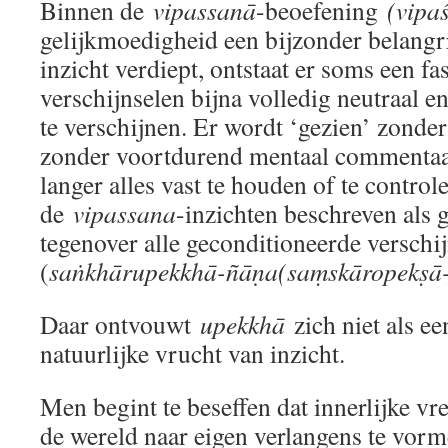
Binnen de
vipassanā
-beoefening
(vipa
gelijkmoedigheid een bijzonder belangri
inzicht verdiept, ontstaat er soms een fa
verschijnselen bijna volledig neutraal e
te verschijnen. Er wordt ‘gezien’ zonde
zonder voortdurend mentaal commentaar.
langer alles vast te houden of te control
de
vipassana
-inzichten beschreven als 
tegenover alle geconditioneerde verschi
(
saṅkhārupekkhā-ñāṇa(saṃskāropekṣā
Daar ontvouwt
upekkhā
zich niet als ee
natuurlijke vrucht van inzicht.
Men begint te beseffen dat innerlijke vre
de wereld naar eigen verlangens te vorm