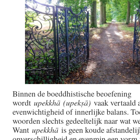
Binnen de boeddhistische beoefening
wordt
upekkhā
(upekṣā)
vaak vertaald 
evenwichtigheid of innerlijke balans. T
woorden slechts gedeeltelijk naar wat w
Want
upekkhā
is geen koude afstandelij
onverschilligheid en evenmin een vorm