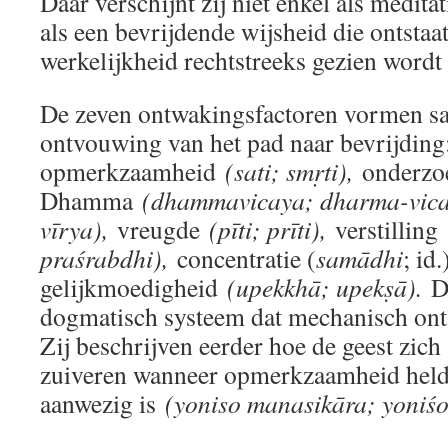
Daar verschijnt zij niet enkel als meditat
als een bevrijdende wijsheid die ontstaa
werkelijkheid rechtstreeks gezien wordt z
De zeven ontwakingsfactoren vormen sa
ontvouwing van het pad naar bevrijding
opmerkzaamheid
(sati; smṛti),
onderzoe
Dhamma
(dhammavicaya; dharma-vic
vīrya),
vreugde
(pīti; prīti),
verstilling
praśrabdhi),
concentratie (
samādhi
; id
gelijkmoedigheid
(upekkhā; upekṣā).
De
dogmatisch systeem dat mechanisch on
Zij beschrijven eerder hoe de geest zich
zuiveren wanneer opmerkzaamheid held
aanwezig is
(yoniso manasikāra; yoniś