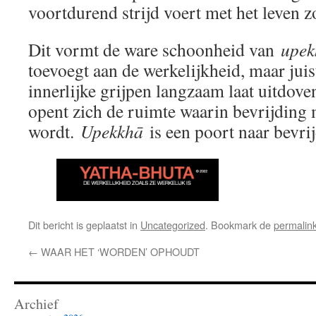
voortdurend strijd voert met het leven z
Dit vormt de ware schoonheid van
upek
toevoegt aan de werkelijkheid, maar jui
innerlijke grijpen langzaam laat uitdove
opent zich de ruimte waarin bevrijding 
wordt.
Upekkhā
is een poort naar bevri
Dit bericht is geplaatst in
Uncategorized
. Bookmark de
permalin
←
WAAR HET ‘WORDEN’ OPHOUDT
Archief