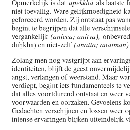
Opmerkelijk is dat
upekkhā
als laatste f
niet toevallig. Ware gelijkmoedigheid k
geforceerd worden. Zij ontstaat pas wan
begint te begrijpen dat alle verschijnsel
vergankelijk
(anicca; anitya),
onbevred
duḥkha) en niet-zelf
(anattā; anātman) 
Zolang men nog vastgrijpt aan ervaringe
identiteiten, blijft de geest onvermijdel
angst, verlangen of weerstand. Maar wan
verdiept, begint iets fundamenteels te v
dat alles voortdurend ontstaat en weer 
voorwaarden en oorzaken. Gevoelens k
Gedachten verschijnen en lossen weer o
intense ervaringen blijken uiteindelijk v