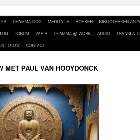
UTA
DHAMMA-OOG
MEDITATIE
BOEKEN
BIBLIOTHEKEN AN
LOG
FORUM
VARIA
DHAMMA @ WORK
AUDIO
TRANSLATI
EN FOTO’S
CONTACT
W MET PAUL VAN HOOYDONCK