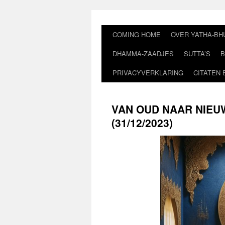
Ga
naar
de
COMING HOME
OVER YATHA-BH
inhoud
DHAMMA-ZAADJES
SUTTA’S
B
PRIVACYVERKLARING
CITATEN 
VAN OUD NAAR NIEU
(31/12/2023)