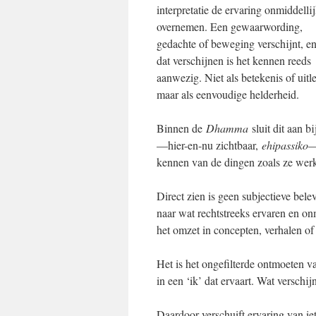
interpretatie de ervaring onmiddelli
overnemen. Een gewaarwording,
gedachte of beweging verschijnt, en
dat verschijnen is het kennen reeds
aanwezig. Niet als betekenis of uitl
maar als eenvoudige helderheid.
Binnen de
Dhamma
sluit dit aan b
—hier-en-nu zichtbaar,
ehipassiko
—
kennen van de dingen zoals ze werke
Direct zien is geen subjectieve bele
naar wat rechtstreeks ervaren en onm
het omzet in concepten, verhalen of i
Het is het ongefilterde ontmoeten v
in een ‘ik’ dat ervaart. Wat verschi
Daardoor verschuift ervaring van ie