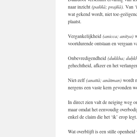
naar inzicht
(paññā; prajñā).
Van ‘
wat gekend wordt, niet toe-geëigend
plaatst.
Vergankelijkheid
(anicca; anitya)
w
voortdurende ontstaan en vergaan
Onbevredigendheid
(dukkha; duḥk
gehechtheid, afkeer en het verlange
Niet-zelf
(anattā; anātman)
wordt n
nergens een vaste kern gevonden w
In direct zien valt de neiging weg 
maar omdat het eenvoudig overbodig
enkel de claim die het ‘ik’ erop legt.
Wat overblijft is een stille openhe