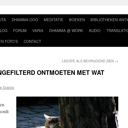
UTA
DHAMMA-OOG
MEDITATIE
BOEKEN
BIBLIOTHEKEN AN
LOG
FORUM
VARIA
DHAMMA @ WORK
AUDIO
TRANSLATI
EN FOTO’S
CONTACT
LEEGTE ALS BEVRIJDEND ZIEN
→
NGEFILTERD ONTMOETEN MET WAT
e Dubois
len
wordt