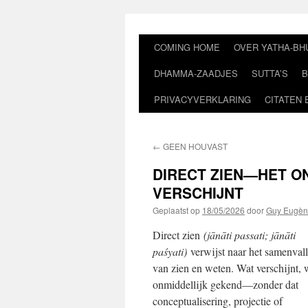
Ga
naar
de
COMING HOME
OVER YATHA-BH
inhoud
DHAMMA-ZAADJES
SUTTA’S
B
PRIVACYVERKLARING
CITATEN 
←
GEEN HOUVAST
DIRECT ZIEN—HET O
VERSCHIJNT
Geplaatst op
18/05/2026
door
Guy Eugèn
Direct zien
(jānāti passati; jānāti
paśyati)
verwijst naar het samenval
van zien en weten. Wat verschijnt, 
onmiddellijk gekend—zonder dat
conceptualisering, projectie of