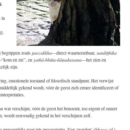
jk
 in
eg,
ij begrippen zoals
paccakkha
—direct waarneembaar,
sandiṭṭhika
“kom en zie”, en
yathā-bhūta-ñāṇadassana
—het zien en
lijk zijn.
ving, emotionele toestand of filosofisch standpunt. Het verwijst
iddellijk gekend wordt, vóór de geest zich ermee identificeert of
nterpretaties.
an wat verschijnt, vóór de geest het benoemt, toe-eigent of omzet
jnt, wordt eenvoudig gekend in het verschijnen zelf.
ts persoonlijks naar iets procesmatig. Van ‘worden’
(bhava; id.
)